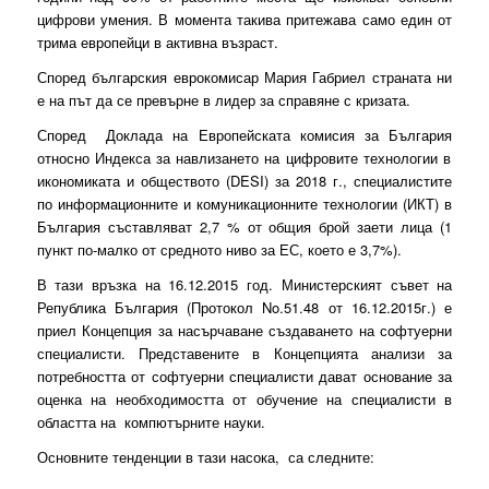
цифрови умения. В момента такива притежава само един от
трима европейци в активна възраст.
Според българския еврокомисар Мария Габриел страната ни
е на път да се превърне в лидер за справяне с кризата.
Според
Доклада на Европейската комисия за България
относно Индекса за навлизането на цифровите технологии в
икономиката и обществото (DESI) за 2018 г., специалистите
по информационните и комуникационните технологии (ИКТ) в
България съставляват 2,7 % от общия брой заети лица (1
пункт по-малко от средното ниво за ЕС, което е 3,7%).
В тази връзка на 16.12.2015 год. Министерският съвет на
Република България (Протокол No.51.48 от 16.12.2015г.) е
приел
Концепция за насърчаване създаването на софтуерни
специалисти
. Представените в Концепцията анализи за
потребността от софтуерни специалисти дават основание за
оценка на необходимостта от обучение на специалисти в
областта на компютърните науки.
Основните тенденции в тази насока, са следните: