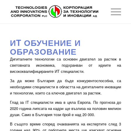
ИT ОБУЧЕНИЕ И
ОБРАЗОВАНИЕ
Дигиталните технологии са основен двигател за растеж в
световната икономика, подхранван от идеите на
висококвалифицираните ИТ специалисти.
За да може България да бъде конкурентоспособна, са
необходими специалисти в областта на дигиталните иновации
и технологии, които са ключов двигател за растеж.
Глад за IT специалисти има в цяла Европа. По прогноза до
2020 година липсата на кадри ще възлиза на половин милион
души. Само в България този брой е над 20 000.
В същото време според очакванията на експертите след 3
години над 90% от работните места ще изискват основни