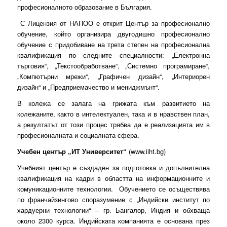
професионалното образование в България.
С Лицензия от НАПОО е открит Център за професионално
обучение, който организира двугодишно професионално
обучение с придобиване на трета степен на професионална
квалификация по следните специалности: „Електронна
търговия“, „Текстообработване“, „Системно програмиране“,
„Компютърни мрежи“, „Графичен дизайн“, „Интериорен
дизайн“ и „Предприемачество и мениджмънт“.
В колежа се залага на грижата към развитието на
колежаните, както в интелектуален, така и в нравствен план,
а резултатът от този процес трябва да е реализацията им в
професионалната и социалната сфера.
Учебен център „ИТ Университет“
(
www.iiht.bg
)
Учебният център е създаден за подготовка и допълнителна
квалификация на кадри в областта на информационните и
комуникационните технологии. Обучението се осъществява
по франчайзингово споразумение с „Индийски институт по
хардуерни технологии“ – гр. Бангалор, Индия и обхваща
около 2300 курса. Индийската к
омпанията е основана през