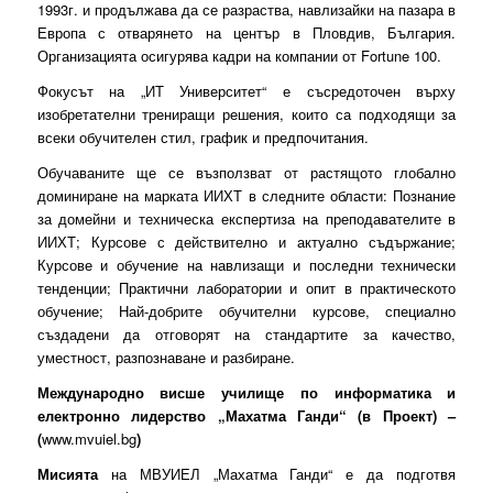
1993г. и продължава да се разраства, навлизайки на пазара в
Европа с отварянето на център в Пловдив, България.
Организацията осигурява кадри на компании от Fortune 100.
Фокусът на „ИТ Университет“ е съсредоточен върху
изобретателни трениращи решения, които са подходящи за
всеки обучителен стил, график и предпочитания.
Обучаваните ще се възползват от растящото глобално
доминиране на марката ИИХТ в следните области: Познание
за домейни и техническа експертиза на преподавателите в
ИИХТ; Курсове с действително и актуално съдържание;
Курсове и обучение на навлизащи и последни технически
тенденции; Практични лаборатории и опит в практическото
обучение; Най-добрите обучителни курсове, специално
създадени да отговорят на стандартите за качество,
уместност, разпознаване и разбиране.
Международно висше училище по информатика и
електронно лидерство „Махатма Ганди“ (в Проект)
–
(
www.mvuiel.bg
)
Мисията
на МВУИЕЛ „Махатма Ганди“ е да подготвя