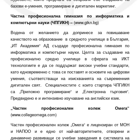
базови е-умения, програмиране и дигитален маркетинг.
Частна професионална гимназия по информатика и
компютърни науки (ЧПГИКН)
–
(
www.gikn.bg
)
Водена от желанието да допринесе за повишаване
качеството на образование в средното училище в България,
„ИТ Академия“ АД създаде професионална гимназия по
информатика и компютърни науки
.
Целта за създаване на
професионално средно училище в сферата на ИКТ
технологиите е да се поддържат високи учебни стандарти,
като едновременно с това се поставят и основите на цифрови
умения, съответстващи на изискванията на съвременния
дигитален свят. Специалностите с които стартира ЧПГИКН
са „Приложно програмиране“ и „Електронна търговия“.
Предвидено е и интензивно изучаване на английски език.
„Частен професионален колеж Омега“
(
www.
collegeomega.com
)
Частен професионален колеж „Омега“ е лицензиран от МОН
и НАПОО и е едно от най-авторитетните, отворени и
динамично развиващи се учебни заведения в системата на