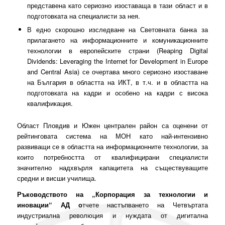
представена като сериозно изоставаща в тази област и в
подготовката на специалисти за нея.
В едно скорошно изследване на Световната банка за
прилагането на информационните и комуникационните
технологии в европейските страни (
Reaping Digital
Dividends: Leveraging the Internet for Development in Europe
and Central Asia
) се очертава много сериозно изоставане
на България в областта на ИКТ, в т.ч. и в областта на
подготовката на кадри и особено на кадри с висока
квалификация.
Област Пловдив и Южен централен район са оценени от
рейтинговата система на МОН като най-интензивно
развиващи се в областта на информационните технологии, за
които
потребността от квалифицирани специалисти
значително надхвърля капацитета на съществуващите
средни и висши училища
.
Ръководството на „Корпорация за технологии и
иновации“ АД о
тчете настъпването на Четвъртата
индустриална революция и нуждата от дигитална