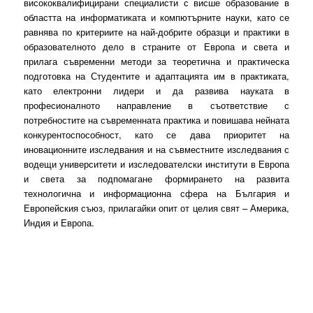
висококвалифицирани специалисти с висше образование в
областта на информатиката и компютърните науки, като се
равнява по критериите на най-добрите образци и практики в
образователното дело в страните от Европа и света и
прилага съвременни методи за теоретична и практическа
подготовка на Студентите и адаптацията им в практиката,
като електронни лидери и да развива науката в
професионалното направление в съответствие с
потребностите на съвременната практика и повишава нейната
конкурентоспособност, като се дава приоритет на
иновационните изследвания и на съвместните изследвания с
водещи университети и изследователски институти в Европа
и света за подпомагане формирането на развита
технологична и информационна сфера на България и
Европейския съюз, прилагайки опит от целия свят – Америка,
Индия и Европа.