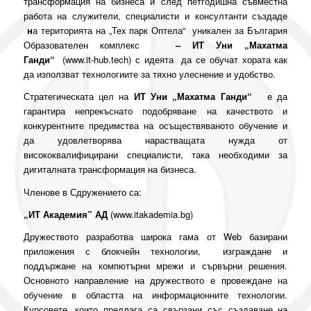
трансформация на бизнеса и след петгодишна съвместна
работа на служители, специалисти и консултанти създаде
н
а територията на „Тех парк Оптела“ уникален за България
Образователен комплекс
– ИТ Уни „Махатма
Ганди“
(www.it-hub.tech)
с идеята да се обучат хората как
да използват технологиите за тяхно улеснение и удобство.
Стратегическата цел на
ИТ Уни „Махатма Ганди“
е да
гарантира непрекъснато подобряване на качеството и
конкурентните предимства на осъществяваното обучение и
да удовлетворява нарастващата нужда от
висококвалифицирани специалисти, така необходими за
дигиталната трансформация на бизнеса.
Членове в Сдружението са:
„ИТ Академия” АД
(
www.itakademia.bg
)
Дружеството разработва широка гама от Web базирани
приложения с блокчейн технологии, изграждане и
поддържане на компютърни мрежи и сървърни решения.
Основното направление на дружеството е провеждане на
обучение в областта на информационните технологии.
Курсовете, които предлага са свързани със създаване на