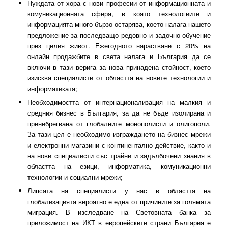
Нуждата от хора с нови професии от информационната и
комуникационната сфера, в която технологиите и
информацията много бързо остарява, което налага нашето
предложение за последващо редовно и задочно обучение
през целия живот. Ежегодното нарастване с 20% на
онлайн продажбите в света налага и България да се
включи в тази верига за нова принадена стойност, което
изисква специалисти от областта на новите технологии и
информатиката;
Необходимостта от интернационализация на малкия и
средния бизнес в България, за да не бъде изолирана и
пренебрегвана от глобалните монополисти и олигополи.
За тази цел е необходимо изграждането на бизнес мрежи
и електронни магазини с континентално действие, както и
на нови специалисти със трайни и задълбочени знания в
областта на езици, информатика, комуникационни
технологии и социални мрежи;
Липсата на специалисти у нас в областта на
глобализацията вероятно е една от причините за голямата
миграция. В изследване на Световната банка за
приложимост на ИКТ в европейските страни България е